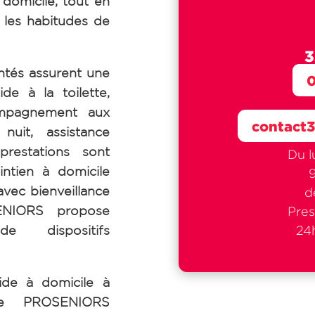
 domicile, tout en
 les habitudes de
3
tés assurent une
0
de à la toilette,
ompagnement aux
contact
uit, assistance
prestations sont
Du l
intien à domicile
avec bienveillance
d
SENIORS propose
Pres
de dispositifs
24h
ide à domicile à
de PROSENIORS