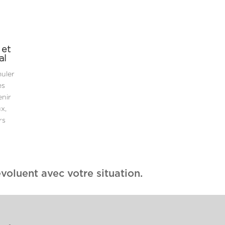
 et
al
muler
es
enir
x,
rs
voluent avec votre situation.