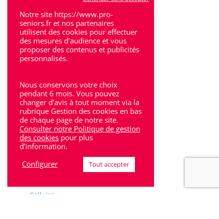
Toulouse
Notre site https://www.pro-
seniors.fr et nos partenaires
Tulle
utilisent des cookies pour effectuer
des mesures d’audience et vous
Villeneuve-Sur-Lot
proposer des contenus et publicités
personnalisés.
Nous conservons votre choix
pendant 6 mois. Vous pouvez
changer d’avis à tout moment via la
Rhône-Alpes
rubrique Gestion des cookies en bas
de chaque page de notre site.
Bron
Consulter notre Politique de gestion
des cookies
pour plus
Lyon
d’information.
Lyon 6
Configurer
Tout accepter
Villeurbanne
Calluire
Décines