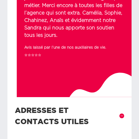
métier. Merci encore à toutes les filles de
l’agence qui sont extra. Camélia, Sophie,
Chahinez, Anaïs et évidemment notre
Sandra qui nous apporte son soutien
tous les jours.
Avis laissé par l’une de nos auxiliaires de vie.
⭐⭐⭐⭐⭐
ADRESSES ET
CONTACTS UTILES