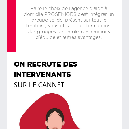
Faire le choix de l’agence d’aide à
domicile PROSENIORS c’est intégrer un
groupe solide, présent sur tout le
territoire, vous offrant des formations,
des groupes de parole, des réunions
d’équipe et autres avantages.
ON RECRUTE DES
INTERVENANTS
SUR
LE CANNET