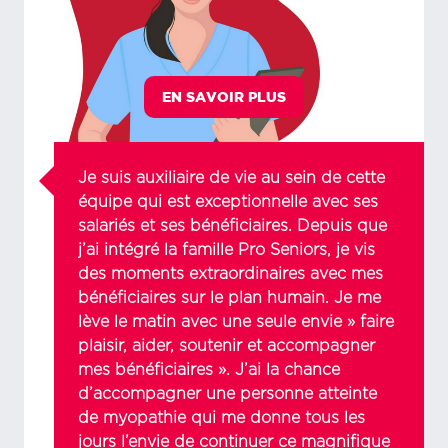
EN SAVOIR PLUS
Je suis auxiliaire de vie au sein de cette
équipe qui est exceptionnelle avec ses
salariés et ses bénéficiaires. Depuis que
j’ai intégré la famille Pro Seniors, je vis
des moments extraordinaires avec mes
bénéficiaires sur le plan humain. Je me
lève le matin avec une seule envie » faire
plaisir, aider, soutenir et accompagner
mes bénéficiaires ». J’ai la chance
d’accompagner une personne atteinte
de myopathie qui me donne tous les
jours l’envie de continuer ce magnifique