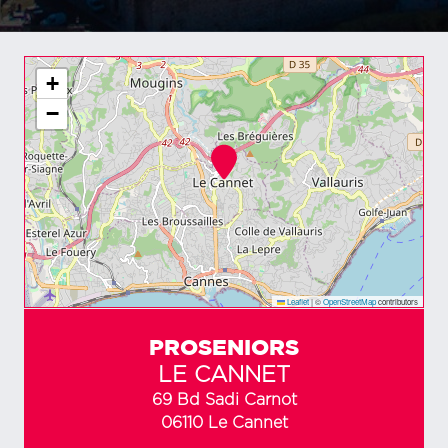
+
−
Leaflet
|
©
OpenStreetMap
contributors
PROSENIORS
LE CANNET
69 Bd Sadi Carnot
06110 Le Cannet