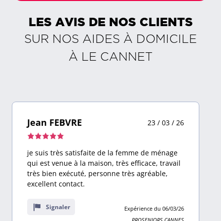
LES AVIS DE NOS CLIENTS
SUR NOS AIDES À DOMICILE
À
LE CANNET
Jean FEBVRE
23 / 03 / 26
Note
de
je suis très satisfaite de la femme de ménage
5,0
qui est venue à la maison, très efficace, travail
sur
très bien exécuté, personne très agréable,
10
excellent contact.
avis
Signaler
Expérience du 06/03/26
PROSENIORS CANNES