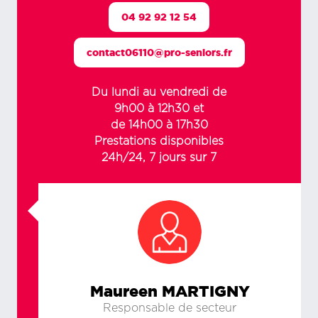
04 92 92 12 54
contact06110@pro-seniors.fr
Du lundi au vendredi de
9h00 à 12h30 et
de 14h00 à 17h30
Prestations disponibles
24h/24, 7 jours sur 7
Maureen MARTIGNY
Responsable de secteur