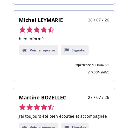
Michel LEYMARIE
28 / 07 / 26
Note
de
bien informé
4,5
Voir la réponse
Signaler
sur
9
Expérience du 10/07/26
avis
VITADOM BRIVE
Martine BOZELLEC
27 / 07 / 26
Note
de
J’ai toujours été bien écoutée et accompagnée
4,5
Voir la réponse
Signaler