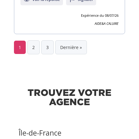
sur
9
Expérience du 08/07/26
avis
AIDE&A CALUIRE
1
2
3
Dernière »
TROUVEZ VOTRE
AGENCE
Île-de-France