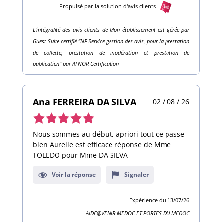
Propulsé par la solution d'avis clients
L’intégralité des avis clients de Mon établissement est gérée par
Guest Suite certifié “NF Service gestion des avis, pour la prestation
de collecte, prestation de modération et prestation de
publication” par AFNOR Certification
Ana FERREIRA DA SILVA
02 / 08 / 26
Note
de
Nous sommes au début, apriori tout ce passe
5,0
bien Aurelie est efficace réponse de Mme
TOLEDO pour Mme DA SILVA
sur
10
Voir la réponse
Signaler
avis
Expérience du 13/07/26
AIDE@VENIR MEDOC ET PORTES DU MEDOC