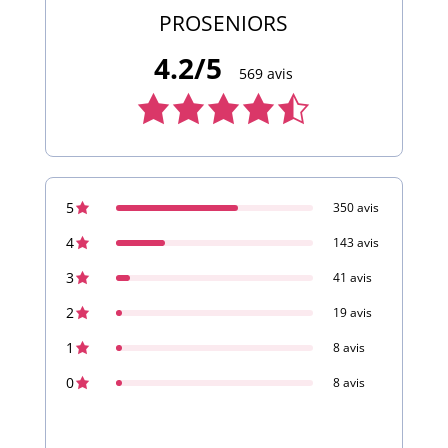
PROSENIORS
4.2/5
569 avis
Note
de
4,2
5
350 avis
sur
4
143 avis
569
3
41 avis
avis
2
19 avis
1
8 avis
0
8 avis