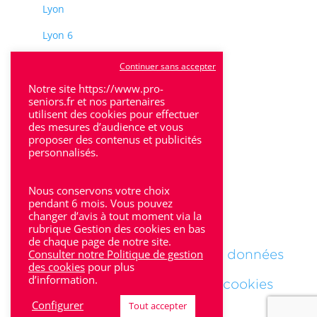
Lyon
Lyon 6
Villeurbanne
Continuer sans accepter
Calluire
Notre site https://www.pro-
seniors.fr et nos partenaires
utilisent des cookies pour effectuer
Décines
des mesures d’audience et vous
proposer des contenus et publicités
Saint-Etienne
personnalisés.
Villefranche-sur-Saône
Nous conservons votre choix
pendant 6 mois. Vous pouvez
changer d’avis à tout moment via la
Mentions Légales
rubrique Gestion des cookies en bas
de chaque page de notre site.
Consulter notre Politique de gestion
Politique de protections des données
des cookies
pour plus
d’information.
Politique des gestions des cookies
Configurer
Tout accepter