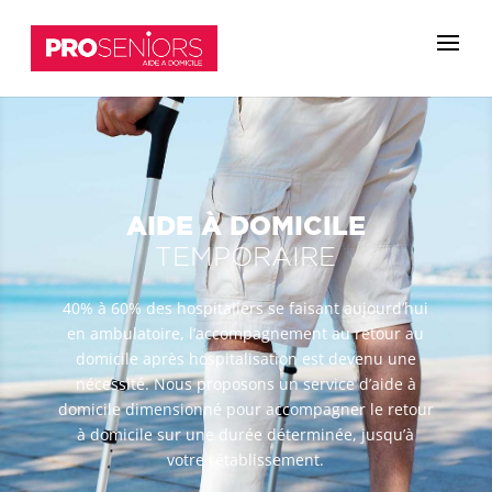
AIDE À DOMICILE
TEMPORAIRE
40% à 60% des hospitaliers se faisant aujourd’hui
en ambulatoire, l’accompagnement au retour au
domicile après hospitalisation est devenu une
nécessité. Nous proposons un service d’aide à
domicile dimensionné pour accompagner le retour
à domicile sur une durée déterminée, jusqu’à
votre rétablissement.