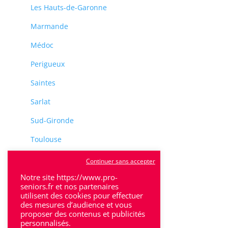
Les Hauts-de-Garonne
Marmande
Médoc
Perigueux
Saintes
Sarlat
Sud-Gironde
Toulouse
Tulle
Continuer sans accepter
Villeneuve-Sur-Lot
Notre site https://www.pro-
seniors.fr et nos partenaires
utilisent des cookies pour effectuer
des mesures d’audience et vous
proposer des contenus et publicités
personnalisés.