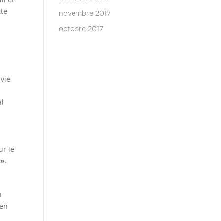
tte
novembre 2017
octobre 2017
 vie
al
ur le
 »
.
n
ien