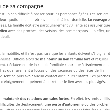
u de sa compagne.
est un cap difficile à passer pour les personnes âgées. Les seniors
leur quotidien et se retrouvent seuls à leur domicile.
Le veuvage
e
es. La famille doit être particulièrement vigilante et s’assurer qu
idien
avec des proches, des voisins, des commerçants… En effet, u
deuil.
a mobilité, et il n’est pas rare que les enfants doivent s’éloigner 
elles. Difficile alors de
maintenir un lien familial fort
et régulier
t. L’éclatement de la cellule familiale contribue à l’isolement des
ches que rarement à l’occasion des vacances ou des fêtes de fin
s
disent ne plus avoir aucun contact avec leurs enfants. Les proches
d’éloignement et peinent à entretenir le lien avec les plus âgés.
de
maintenir des relations amicales fortes
. En effet, les amis vieilli
difficultés de déplacement,
une perte d’autonomie
ou des problè
es visites. Les personnes âgées doivent également faire face au deu