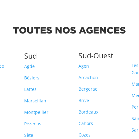
TOUTES NOS AGENCES
Sud-Ouest
Sud
Les
ce
Agen
Agde
Ga
Arcachon
Béziers
Ma
Bergerac
Lattes
Mé
Brive
Marseillan
Per
Bordeaux
Montpellier
Sai
Cahors
Pézenas
Sar
Cozes
Sète