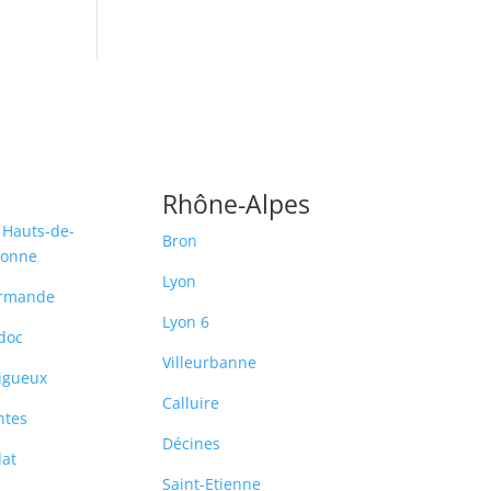
Rhône-Alpes
 Hauts-de-
Bron
ronne
Lyon
rmande
Lyon 6
doc
Villeurbanne
igueux
Calluire
ntes
Décines
lat
Saint-Etienne