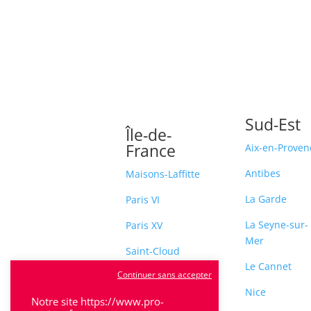
Sud-Est
Île-de-
France
Aix-en-Proven
Antibes
Maisons-Laffitte
La Garde
Paris VI
La Seyne-sur-
Paris XV
Mer
Saint-Cloud
Le Cannet
Continuer sans accepter
Sceaux
Nice
Notre site https://www.pro-