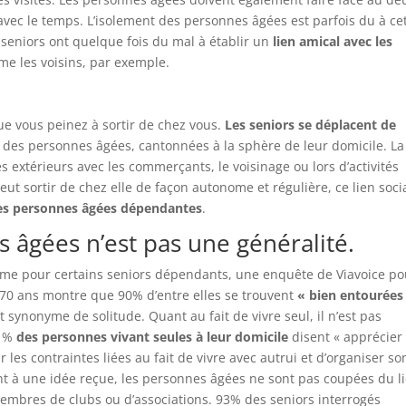
avec le temps. L’isolement des personnes âgées est parfois du à ce
 seniors ont quelque fois du mal à établir un
lien amical avec les
e les voisins, par exemple.
.
que vous peinez à sortir de chez vous.
Les seniors se déplacent de
t des personnes âgées, cantonnées à la sphère de leur domicile. La
s extérieurs avec les commerçants, le voisinage ou lors d’activités
eut sortir de chez elle de façon autonome et régulière, ce lien soci
des personnes âgées dépendantes
.
 âgées n’est pas une généralité.
blème pour certains seniors dépendants, une enquête de Viavoice po
0 ans montre que 90% d’entre elles se trouvent
« bien entourées
 synonyme de solitude. Quant au fait de vivre seul, il n’est pas
51%
des personnes vivant seules à leur domicile
disent « apprécier
r les contraintes liées au fait de vivre avec autrui et d’organiser so
t à une idée reçue, les personnes âgées ne sont pas coupées du l
membres de clubs ou d’associations. 93% des seniors interrogés