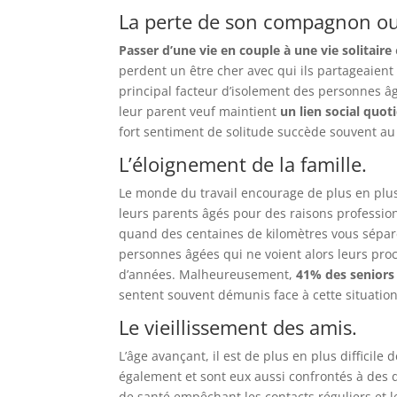
La perte de son compagnon o
Passer d’une vie en couple à une vie solitaire
perdent un être cher avec qui ils partageaient 
principal facteur d’isolement des personnes âgé
leur parent veuf maintient
un lien social quot
fort sentiment de solitude succède souvent au 
L’éloignement de la famille.
Le monde du travail encourage de plus en plus l
leurs parents âgés pour des raisons professionn
quand des centaines de kilomètres vous séparen
personnes âgées qui ne voient alors leurs pro
d’années. Malheureusement,
41% des senior
sentent souvent démunis face à cette situation 
Le vieillissement des amis.
L’âge avançant, il est de plus en plus difficile 
également et sont eux aussi confrontés à des 
de santé empêchant les contacts réguliers et l