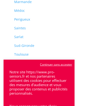
Marmande
Médoc
Perigueux
Saintes
Sarlat
Sud-Gironde
Toulouse
Tulle
Continuer sans accepter
Notre site https://www.pro-
Villeneuve-Sur-Lot
seniors.fr et nos partenaires
utilisent des cookies pour effectuer
des mesures d’audience et vous
proposer des contenus et publicités
personnalisés.
Rhône-Alpes