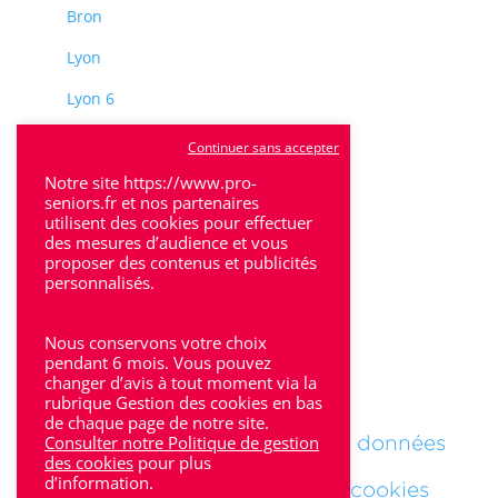
Bron
Lyon
Lyon 6
Villeurbanne
Continuer sans accepter
Calluire
Notre site https://www.pro-
seniors.fr et nos partenaires
Décines
utilisent des cookies pour effectuer
des mesures d’audience et vous
proposer des contenus et publicités
Saint-Etienne
personnalisés.
Villefranche-sur-Saône
Nous conservons votre choix
pendant 6 mois. Vous pouvez
changer d’avis à tout moment via la
Mentions Légales
rubrique Gestion des cookies en bas
de chaque page de notre site.
Politique de protections des données
Consulter notre Politique de gestion
des cookies
pour plus
d’information.
Politique des gestions des cookies