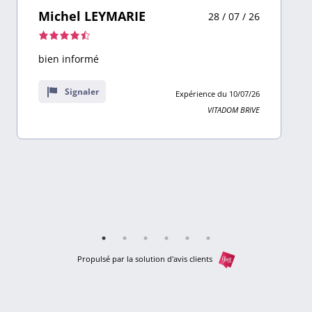
Michel LEYMARIE
28 / 07 / 26
Note
de
bien informé
4,5
sur
Signaler
Expérience du 10/07/26
9
VITADOM BRIVE
avis
Propulsé par la solution d'avis clients