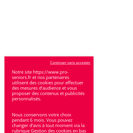
Continuer sans accepter
Notre site https://www.pro-
seniors.fr et nos partenaires
utilisent des cookies pour effectuer
des mesures d’audience et vous
proposer des contenus et publicités
personnalisés.
Nous conservons votre choix
pendant 6 mois. Vous pouvez
changer d’avis à tout moment via la
rubrique Gestion des cookies en bas