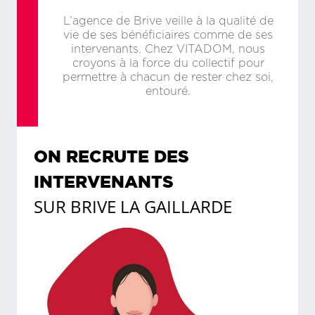
L’agence de Brive veille à la qualité de
vie de ses bénéficiaires comme de ses
intervenants. Chez VITADOM, nous
croyons à la force du collectif pour
permettre à chacun de rester chez soi,
entouré.
ON RECRUTE DES
INTERVENANTS
SUR
BRIVE LA GAILLARDE