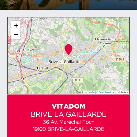
+
−
Leaflet
|
©
OpenStreetMap
contributors
VITADOM
BRIVE LA GAILLARDE
36 Av. Maréchal Foch
19100 BRIVE-LA-GAILLARDE