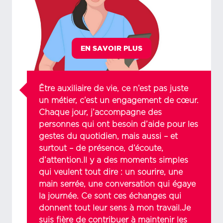
EN SAVOIR PLUS
Être auxiliaire de vie, ce n’est pas juste
un métier, c’est un engagement de cœur.
Chaque jour, j’accompagne des
personnes qui ont besoin d’aide pour les
gestes du quotidien, mais aussi – et
surtout – de présence, d’écoute,
d’attention.Il y a des moments simples
qui veulent tout dire : un sourire, une
main serrée, une conversation qui égaye
la journée. Ce sont ces échanges qui
donnent tout leur sens à mon travail.Je
suis fière de contribuer à maintenir les