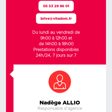
05 53 29 96 01
brive@vitadom.fr
Du lundi au vendredi de
9h00 à 12h00 et
de 14h00 à 18h00
Prestations disponibles
24h/24, 7 jours sur 7
Nadège ALLIO
Responsable d'agence