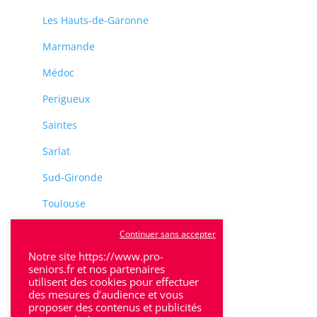
Les Hauts-de-Garonne
Marmande
Médoc
Perigueux
Saintes
Sarlat
Sud-Gironde
Toulouse
Tulle
Continuer sans accepter
Notre site https://www.pro-
Villeneuve-Sur-Lot
seniors.fr et nos partenaires
utilisent des cookies pour effectuer
des mesures d’audience et vous
proposer des contenus et publicités