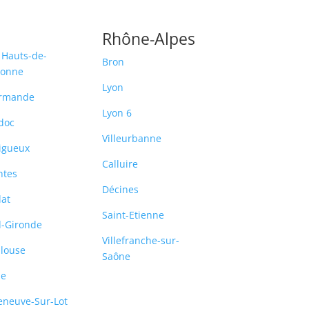
Rhône-Alpes
 Hauts-de-
Bron
ronne
Lyon
rmande
Lyon 6
doc
Villeurbanne
igueux
Calluire
ntes
Décines
lat
Saint-Etienne
-Gironde
Villefranche-sur-
louse
Saône
le
leneuve-Sur-Lot