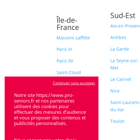
Sud-Est
Île-de-
France
Aix-en-Proven
Antibes
Maisons-Laffitte
La Garde
Paris VI
La Seyne-sur-
Paris XV
Mer
Saint-Cloud
Le Cannet
Continuer sans accepter
Sceaux
Nice
Notre site https://www.pro-
seniors.fr et nos partenaires
Saint-Laurent
utilisent des cookies pour
du-Var
effectuer des mesures d’audience
et vous proposer des contenus et
Toulon
publicités personnalisés.