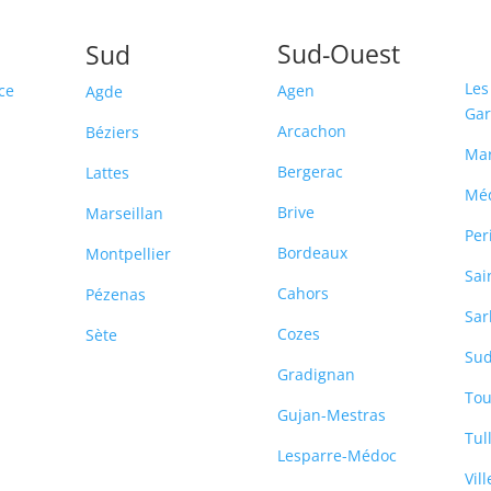
Sud-Ouest
Sud
Les
ce
Agen
Agde
Ga
Arcachon
Béziers
Ma
Bergerac
Lattes
Mé
Brive
Marseillan
Per
Bordeaux
Montpellier
Sai
Cahors
Pézenas
Sar
Cozes
Sète
Sud
-
Gradignan
Tou
Gujan-Mestras
Tul
Lesparre-Médoc
Vil