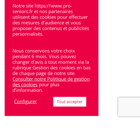
Notre site https://www.pro-
Villeneuve-Sur-Lot
seniors.fr et nos partenaires
utilisent des cookies pour effectuer
des mesures d’audience et vous
proposer des contenus et publicités
personnalisés.
Rhône-Alpes
Nous conservons votre choix
pendant 6 mois. Vous pouvez
Bron
changer d’avis à tout moment via la
rubrique Gestion des cookies en bas
Lyon
de chaque page de notre site.
Consulter notre Politique de gestion
Lyon 6
des cookies
pour plus
d’information.
Villeurbanne
Configurer
Tout accepter
Calluire
Décines
Saint-Etienne
Villefranche-sur-Saône