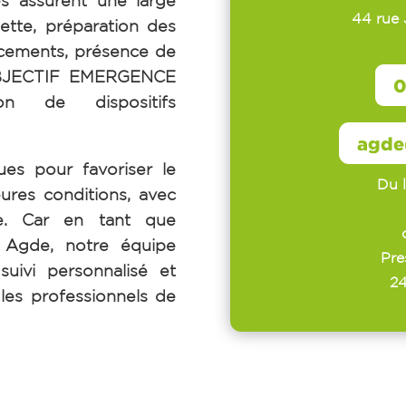
44 rue
ette, préparation des
cements, présence de
… OBJECTIF EMERGENCE
0
ion de dispositifs
agde
ues pour favoriser le
Du 
eures conditions, avec
me. Car e
n tant que
à Agde, notre équipe
Pre
uivi personnalisé et
24
t les professionnels de