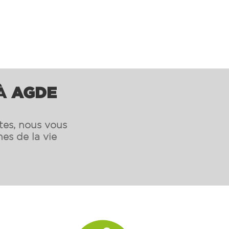
 À
AGDE
ntes, nous vous
es de la vie