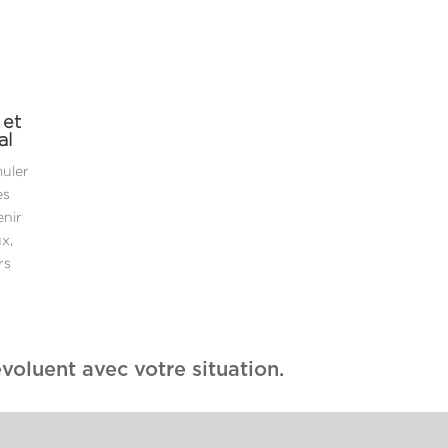
 et
al
muler
es
enir
x,
rs
voluent avec votre situation.