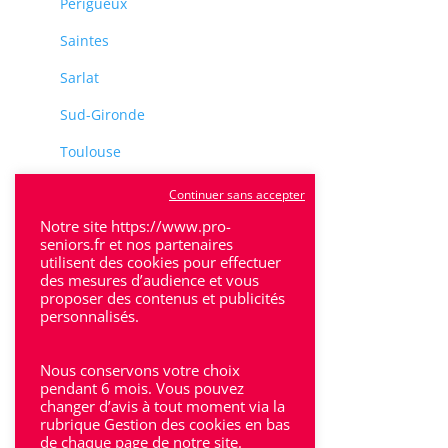
Perigueux
Saintes
Sarlat
Sud-Gironde
Toulouse
Tulle
Continuer sans accepter
Notre site https://www.pro-
Villeneuve-Sur-Lot
seniors.fr et nos partenaires
utilisent des cookies pour effectuer
des mesures d’audience et vous
proposer des contenus et publicités
personnalisés.
Rhône-Alpes
Nous conservons votre choix
pendant 6 mois. Vous pouvez
Bron
changer d’avis à tout moment via la
rubrique Gestion des cookies en bas
Lyon
de chaque page de notre site.