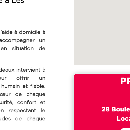
e à Les
’aide à domicile à
 accompagner un
en situation de
aux intervient à
our offrir un
P
umain et fiable.
cœur de chaque
urité, confort et
28 Boule
en respectant le
Loc
tudes de chaque