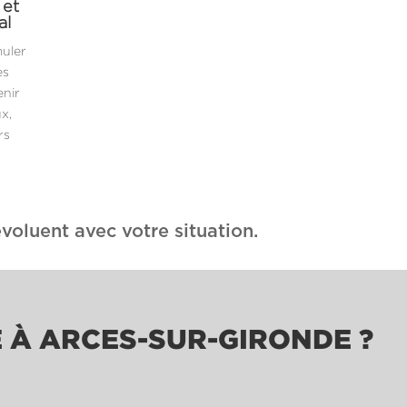
 et
al
muler
es
enir
x,
rs
voluent avec votre situation.
E À ARCES-SUR-GIRONDE ?