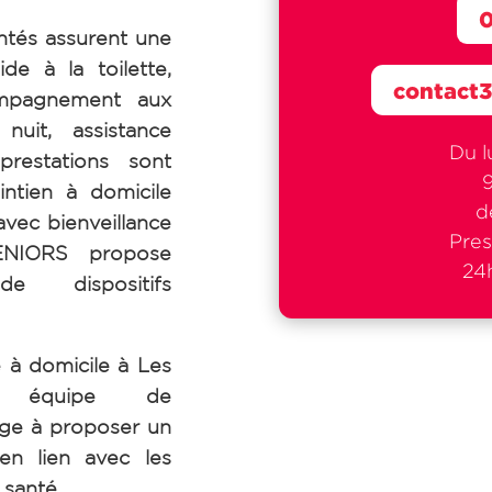
0
tés assurent une
de à la toilette,
contact
ompagnement aux
uit, assistance
Du l
prestations sont
intien à domicile
d
avec bienveillance
Pres
SENIORS propose
24h
de dispositifs
e à domicile à Les
tre équipe de
e à proposer un
 en lien avec les
 santé.