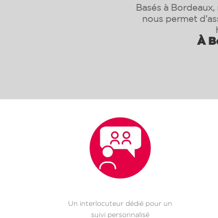
Basés à Bordeaux, n
nous permet d’as
À B
Un interlocuteur dédié pour un
suivi personnalisé