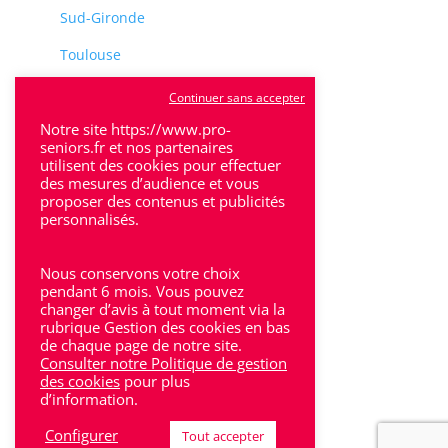
Sud-Gironde
Toulouse
Tulle
Continuer sans accepter
Villeneuve-Sur-Lot
Notre site https://www.pro-
seniors.fr et nos partenaires
utilisent des cookies pour effectuer
des mesures d’audience et vous
proposer des contenus et publicités
personnalisés.
Rhône-Alpes
Nous conservons votre choix
Bron
pendant 6 mois. Vous pouvez
changer d’avis à tout moment via la
rubrique Gestion des cookies en bas
Lyon
de chaque page de notre site.
Consulter notre Politique de gestion
Lyon 6
des cookies
pour plus
d’information.
Villeurbanne
Configurer
Tout accepter
Calluire