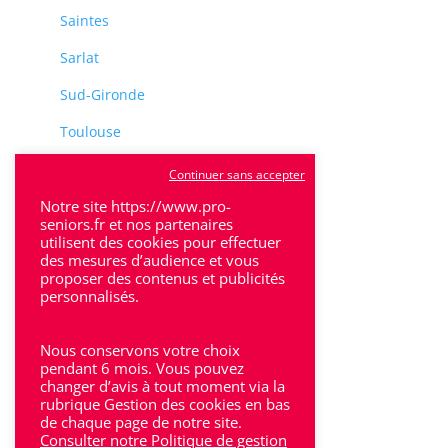
Saintes
Sarlat
Sud-Gironde
Toulouse
Tulle
Continuer sans accepter
Villeneuve-Sur-Lot
Notre site https://www.pro-
seniors.fr et nos partenaires
utilisent des cookies pour effectuer
des mesures d’audience et vous
proposer des contenus et publicités
personnalisés.
Rhône-Alpes
Nous conservons votre choix
Bron
pendant 6 mois. Vous pouvez
changer d’avis à tout moment via la
rubrique Gestion des cookies en bas
Lyon
de chaque page de notre site.
Consulter notre Politique de gestion
Lyon 6