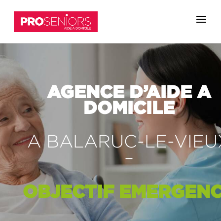
AGENCE D’AIDE A
DOMICILE
A BALARUC-LE-VIEU
–
OBJECTIF
EMERGEN