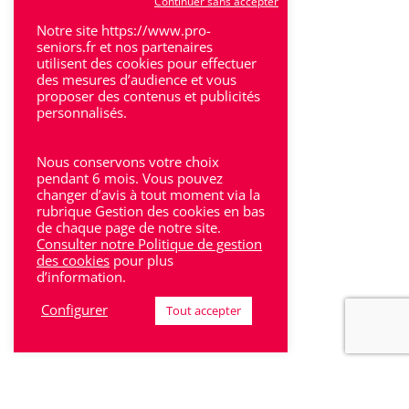
Continuer sans accepter
Villeneuve-Sur-Lot
Notre site https://www.pro-
seniors.fr et nos partenaires
utilisent des cookies pour effectuer
des mesures d’audience et vous
proposer des contenus et publicités
personnalisés.
Rhône-Alpes
Nous conservons votre choix
Bron
pendant 6 mois. Vous pouvez
changer d’avis à tout moment via la
rubrique Gestion des cookies en bas
Lyon
de chaque page de notre site.
Consulter notre Politique de gestion
Lyon 6
des cookies
pour plus
d’information.
Villeurbanne
Configurer
Tout accepter
Calluire
Décines
Saint-Etienne