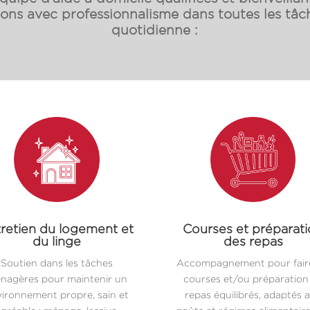
s avec professionnalisme dans toutes les tâch
quotidienne :
retien du logement et
Courses et préparat
du linge
des repas
Soutien dans les tâches
Accompagnement pour faire
nagères pour maintenir un
courses et/ou préparation
ironnement propre, sain et
repas équilibrés, adaptés 