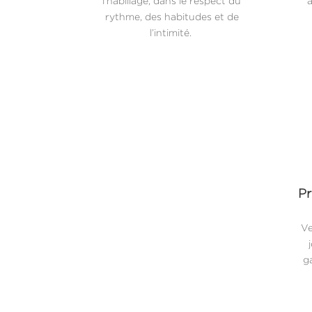
l’habillage, dans le respect du
a
rythme, des habitudes et de
l’intimité.
Pr
Ve
ga