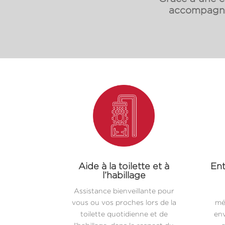
accompagnon
Aide à la toilette et à
Ent
l’habillage
Assistance bienveillante pour
vous ou vos proches lors de la
mé
toilette quotidienne et de
env