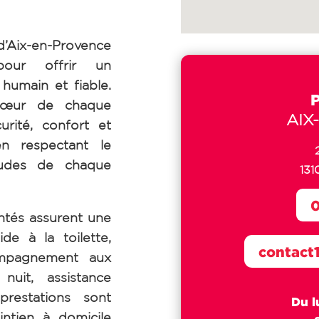
ix-en-Provence
pour offrir un
umain et fiable.
cœur de chaque
AIX
urité, confort et
en respectant le
tudes de chaque
131
0
tés assurent une
de à la toilette,
contact
ompagnement aux
uit, assistance
prestations sont
Du l
intien à domicile