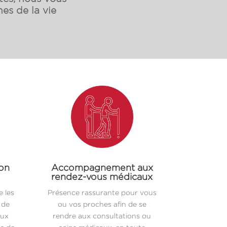
es de la vie
ion
Accompagnement aux
rendez-vous médicaux
 les
Présence rassurante pour vous
 de
ou vos proches afin de se
aux
rendre aux consultations ou