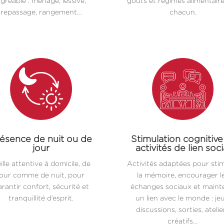
gréable : ménage, lessive,
goûts et régimes alimentair
repassage, rangement…
chacun.
ésence de nuit ou de
Stimulation cognitive
jour
activités de lien soci
ille attentive à domicile, de
Activités adaptées pour sti
jour comme de nuit, pour
la mémoire, encourager l
rantir confort, sécurité et
échanges sociaux et maint
tranquillité d’esprit.
un lien avec le monde : jeu
discussions, sorties, atelie
créatifs…