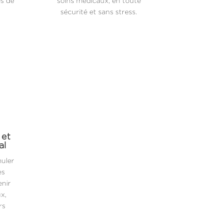
es de
soins médicaux, en toute
sécurité et sans stress.
 et
al
muler
es
enir
x,
rs