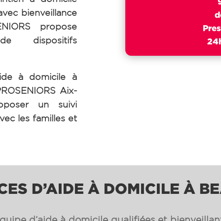
avec bienveillance
d
SENIORS propose
Pres
de dispositifs
24h
ide à domicile à
 PROSENIORS Aix-
oposer un suivi
vec les familles et
CES D’AIDE À DOMICILE À B
uipe d’aide à domicile qualifiées et bienveilla