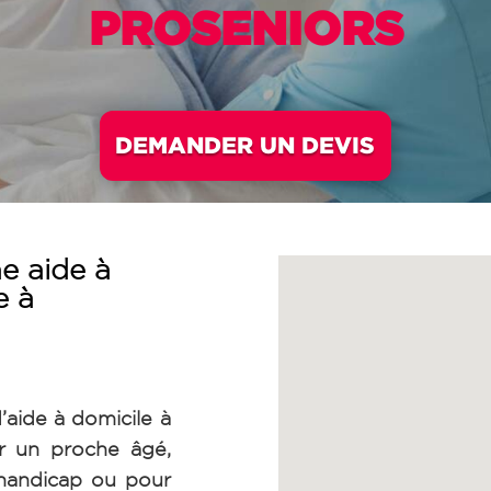
PROSENIORS
DEMANDER UN DEVIS
e aide à
e à
’aide à domicile à
r un proche âgé,
 handicap ou pour