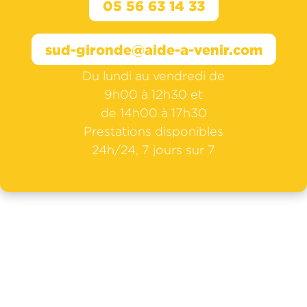
05 56 63 14 33
sud-gironde@aide-a-venir.com
Du lundi au vendredi de
9h00 à 12h30 et
de 14h00 à 17h30
Prestations disponibles
24h/24, 7 jours sur 7