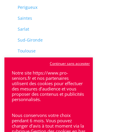
Perigueux
Saintes
Sarlat
Sud-Gironde
Toulouse
Tulle
Continuer sans accepter
Notre site https://www.pro-
Villeneuve-Sur-Lot
seniors.fr et nos partenaires
utilisent des cookies pour effectuer
des mesures d’audience et vous
proposer des contenus et publicités
personnalisés.
Rhône-Alpes
Nous conservons votre choix
pendant 6 mois. Vous pouvez
Bron
changer d’avis à tout moment via la
rubrique Gestion des cookies en bas
Lyon