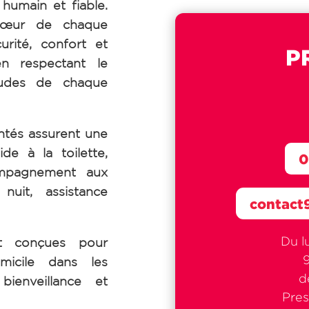
umain et fiable.
cœur de chaque
urité, confort et
P
en respectant le
tudes de chaque
tés assurent une
de à la toilette,
0
ompagnement aux
uit, assistance
contact
Du l
nt conçues pour
micile dans les
d
bienveillance et
Pres