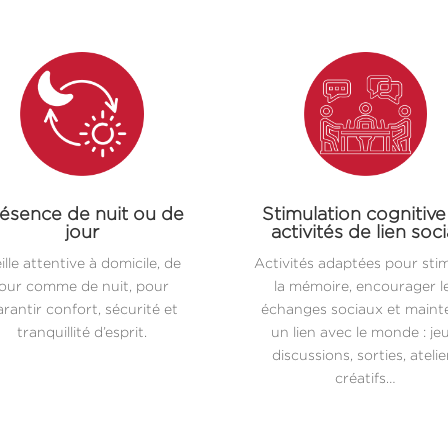
ésence de nuit ou de
Stimulation cognitive
jour
activités de lien soci
ille attentive à domicile, de
Activités adaptées pour sti
jour comme de nuit, pour
la mémoire, encourager l
rantir confort, sécurité et
échanges sociaux et maint
tranquillité d’esprit.
un lien avec le monde : jeu
discussions, sorties, atelie
créatifs…