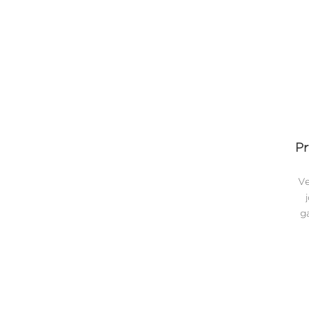
Pr
Ve
ga