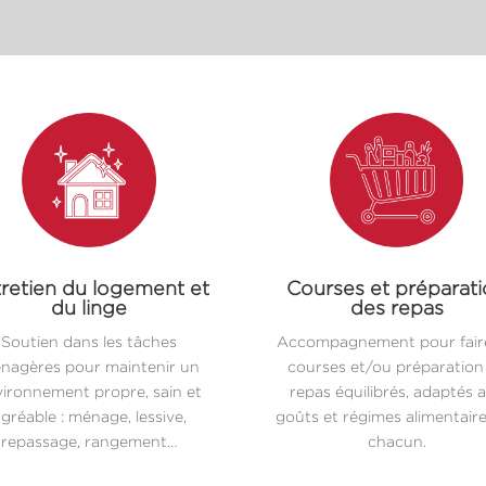
retien du logement et
Courses et préparat
du linge
des repas
Soutien dans les tâches
Accompagnement pour faire
nagères pour maintenir un
courses et/ou préparation
ironnement propre, sain et
repas équilibrés, adaptés 
gréable : ménage, lessive,
goûts et régimes alimentair
repassage, rangement…
chacun.