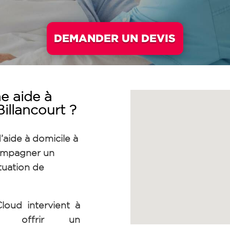
DEMANDER UN DEVIS
e aide à
illancourt ?
aide à domicile à
ompagner un
tuation de
oud intervient à
our offrir un