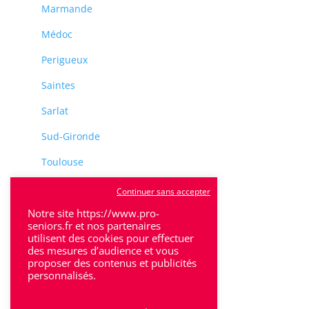
Marmande
Médoc
Perigueux
Saintes
Sarlat
Sud-Gironde
Toulouse
Tulle
Continuer sans accepter
Notre site https://www.pro-
Villeneuve-Sur-Lot
seniors.fr et nos partenaires
utilisent des cookies pour effectuer
des mesures d’audience et vous
proposer des contenus et publicités
personnalisés.
Rhône-Alpes