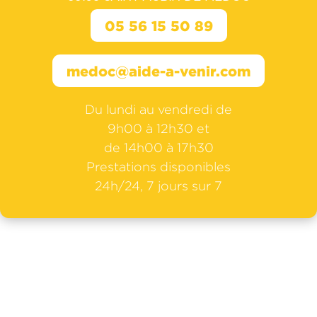
05 56 15 50 89
medoc@aide-a-venir.com
Du lundi au vendredi de
9h00 à 12h30 et
de 14h00 à 17h30
Prestations disponibles
24h/24, 7 jours sur 7