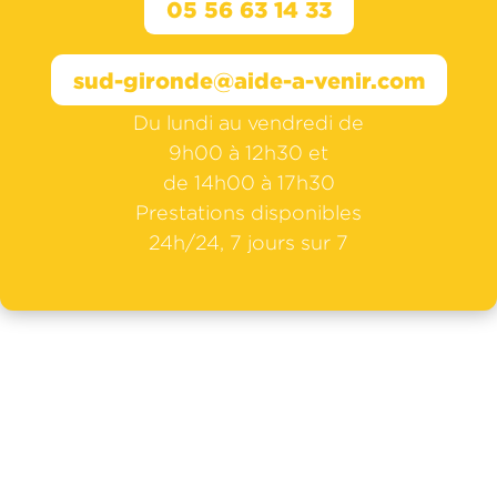
05 56 63 14 33
sud-gironde@aide-a-venir.com
Du lundi au vendredi de
9h00 à 12h30 et
de 14h00 à 17h30
Prestations disponibles
24h/24, 7 jours sur 7