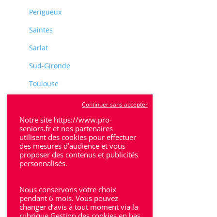
Perigueux
Saintes
Sarlat
Sud-Gironde
Toulouse
Tulle
Continuer sans accepter
Notre site https://www.pro-
Villeneuve-Sur-Lot
seniors.fr et nos partenaires
utilisent des cookies pour effectuer
des mesures d’audience et vous
proposer des contenus et publicités
personnalisés.
Rhône-Alpes
Nous conservons votre choix
pendant 6 mois. Vous pouvez
Bron
changer d’avis à tout moment via la
rubrique Gestion des cookies en bas
Lyon