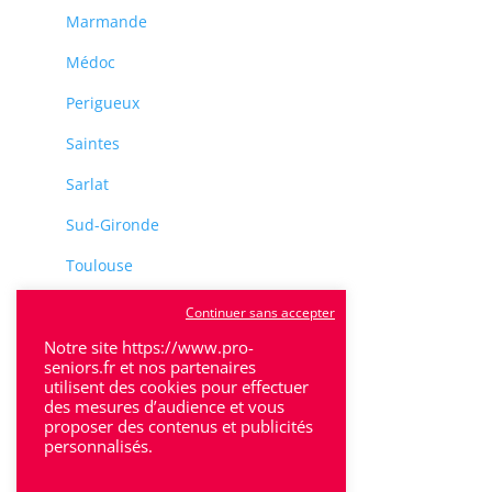
Marmande
Médoc
Perigueux
Saintes
Sarlat
Sud-Gironde
Toulouse
Tulle
Continuer sans accepter
Notre site https://www.pro-
Villeneuve-Sur-Lot
seniors.fr et nos partenaires
utilisent des cookies pour effectuer
des mesures d’audience et vous
proposer des contenus et publicités
personnalisés.
Rhône-Alpes