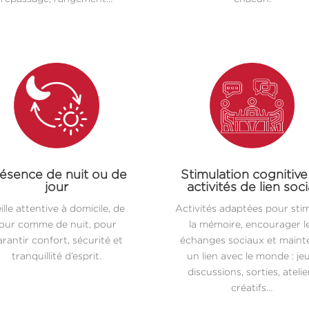
ésence de nuit ou de
Stimulation cognitive
jour
activités de lien soci
ille attentive à domicile, de
Activités adaptées pour sti
jour comme de nuit, pour
la mémoire, encourager l
rantir confort, sécurité et
échanges sociaux et maint
tranquillité d’esprit.
un lien avec le monde : jeu
discussions, sorties, atelie
créatifs…