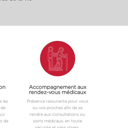
ion
Accompagnement aux
rendez-vous médicaux
 les
Présence rassurante pour vous
 de
ou vos proches afin de se
aux
rendre aux consultations ou
es de
soins médicaux, en toute
sécurité et sans stress.