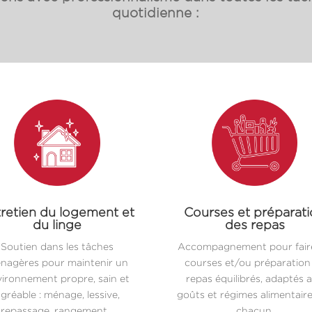
quotidienne :
retien du logement et
Courses et préparat
du linge
des repas
Soutien dans les tâches
Accompagnement pour faire
nagères pour maintenir un
courses et/ou préparation
ironnement propre, sain et
repas équilibrés, adaptés 
gréable : ménage, lessive,
goûts et régimes alimentair
repassage, rangement…
chacun.