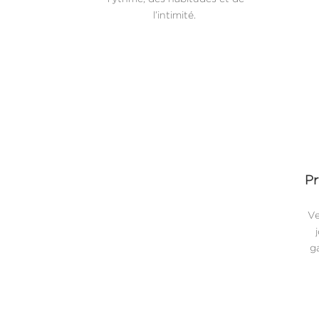
l’intimité.
Pr
Ve
ga