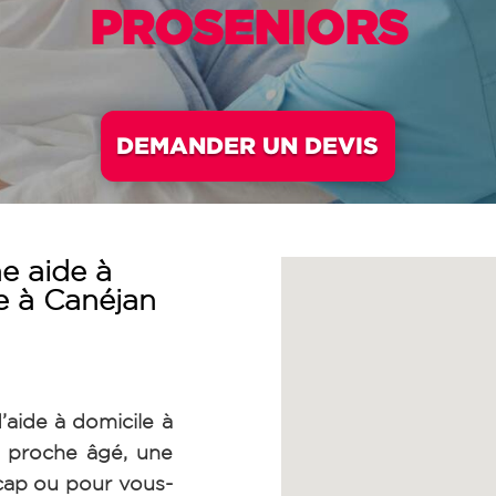
PROSENIORS
DEMANDER UN DEVIS
e aide à
e à Canéjan
’aide à domicile à
 proche âgé, une
cap ou pour vous-