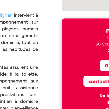
ignan
intervient à
ompagnement sur
 plaçons l’humain
on pour garantir
 domicile, tout en
150 Cou
 les habitudes de
0
tés assurent une
de à la toilette,
ompagnement aux
contact
uit, assistance
prestations sont
Du l
intien à domicile
avec bienveillance
d