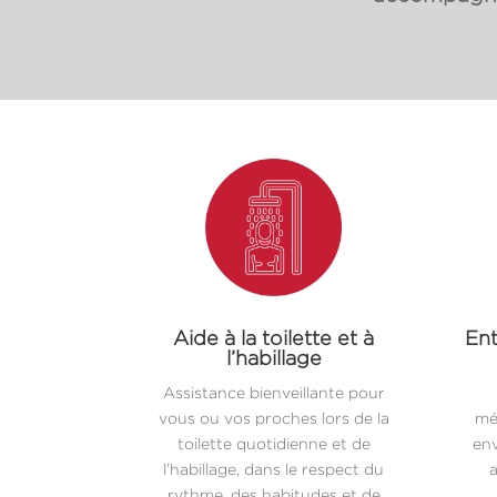
Aide à la toilette et à
Ent
l’habillage
Assistance bienveillante pour
vous ou vos proches lors de la
mé
toilette quotidienne et de
env
l’habillage, dans le respect du
a
rythme, des habitudes et de