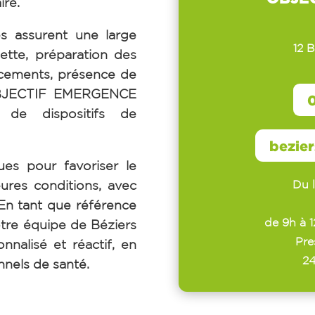
ire.
s assurent une large
12 
ette, préparation des
cements, présence de
JECTIF EMERGENCE
0
n de dispositifs de
bezie
ues pour favoriser le
Du 
eures conditions, avec
En tant que référence
de 9h à 
otre équipe de Béziers
Pre
nnalisé et réactif, en
24
onnels de santé.