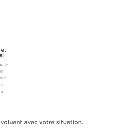
 et
al
muler
es
enir
x,
rs
voluent avec votre situation.