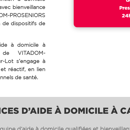
avec bienveillance
Pres
ADOM-PROSENIORS
24h
 de dispositifs de
ide à domicile à
 de VITADOM-
r-Lot s’engage à
t réactif, en lien
onnels de santé.
CES D’AIDE À DOMICILE À 
uipe d’aide à domicile qualifiées et bienveilla