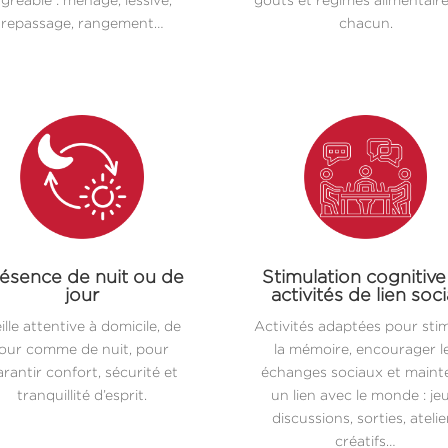
repassage, rangement…
chacun.
ésence de nuit ou de
Stimulation cognitive
jour
activités de lien soci
ille attentive à domicile, de
Activités adaptées pour sti
jour comme de nuit, pour
la mémoire, encourager l
rantir confort, sécurité et
échanges sociaux et maint
tranquillité d’esprit.
un lien avec le monde : jeu
discussions, sorties, atelie
créatifs…