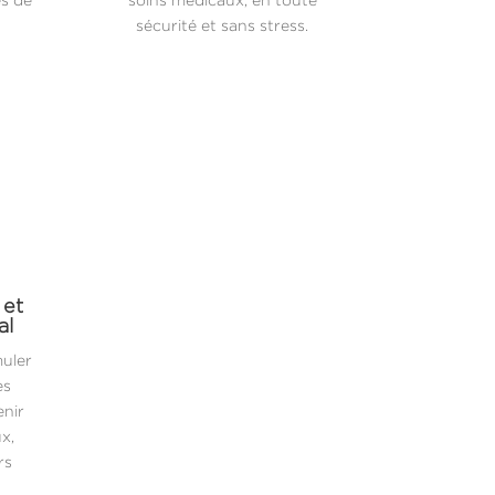
sécurité et sans stress.
 et
al
muler
es
enir
x,
rs