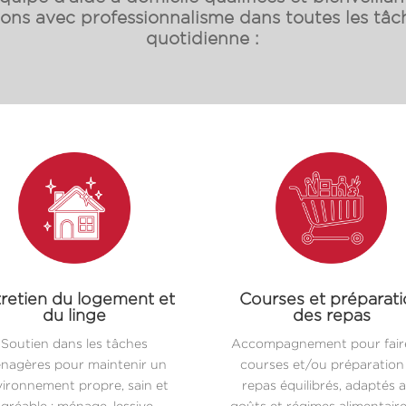
s avec professionnalisme dans toutes les tâch
quotidienne :
retien du logement et
Courses et préparat
du linge
des repas
Soutien dans les tâches
Accompagnement pour faire
nagères pour maintenir un
courses et/ou préparation
ironnement propre, sain et
repas équilibrés, adaptés 
gréable : ménage, lessive,
goûts et régimes alimentair