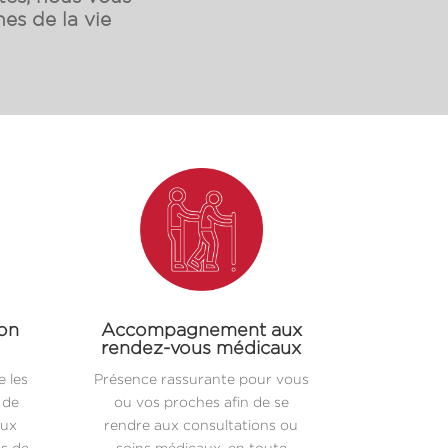
es de la vie
ion
Accompagnement aux
rendez-vous médicaux
 les
Présence rassurante pour vous
 de
ou vos proches afin de se
aux
rendre aux consultations ou
es de
soins médicaux, en toute