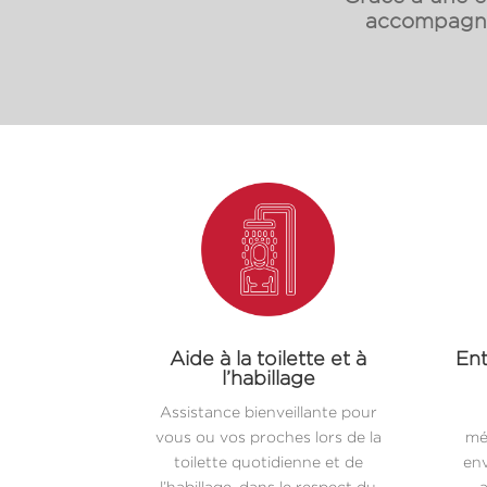
accompagnon
Aide à la toilette et à
Ent
l’habillage
Assistance bienveillante pour
vous ou vos proches lors de la
mé
toilette quotidienne et de
env
l’habillage, dans le respect du
a