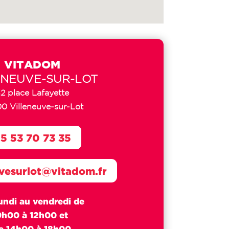
VITADOM
ENEUVE-SUR-LOT
2 place Lafayette
0 Villeneuve-sur-Lot
5 53 70 73 35
uvesurlot@vitadom.fr
undi au vendredi de
9h00 à 12h00 et
e 14h00 à 18h00