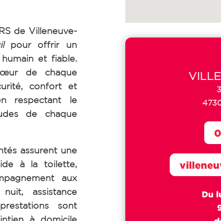
 de Villeneuve-
il
pour offrir un
umain et fiable.
cœur de chaque
VILL
urité, confort et
3
en respectant le
4730
tudes de chaque
0
tés assurent une
de à la toilette,
villene
ompagnement aux
uit, assistance
Du l
prestations sont
intien à domicile
d