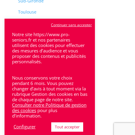
Sud-Gironde
Toulouse
Tulle
Continuer sans accepter
Notre site https://www.pro-
Villeneuve-Sur-Lot
seniors.fr et nos partenaires
utilisent des cookies pour effectuer
des mesures d’audience et vous
proposer des contenus et publicités
personnalisés.
Rhône-Alpes
Nous conservons votre choix
pendant 6 mois. Vous pouvez
Bron
changer d’avis à tout moment via la
rubrique Gestion des cookies en bas
Lyon
de chaque page de notre site.
Consulter notre Politique de gestion
Lyon 6
des cookies
pour plus
d’information.
Villeurbanne
Configurer
Tout accepter
Calluire