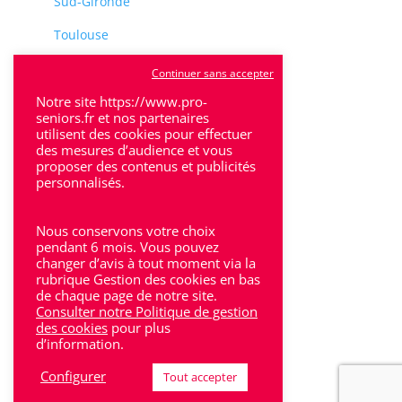
Sud-Gironde
Toulouse
Tulle
Continuer sans accepter
Villeneuve-Sur-Lot
Notre site https://www.pro-
seniors.fr et nos partenaires
utilisent des cookies pour effectuer
des mesures d’audience et vous
proposer des contenus et publicités
personnalisés.
Rhône-Alpes
Nous conservons votre choix
Bron
pendant 6 mois. Vous pouvez
changer d’avis à tout moment via la
rubrique Gestion des cookies en bas
Lyon
de chaque page de notre site.
Consulter notre Politique de gestion
Lyon 6
des cookies
pour plus
d’information.
Villeurbanne
Configurer
Tout accepter
Calluire