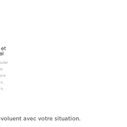
 et
al
muler
es
enir
x,
rs
voluent avec votre situation.