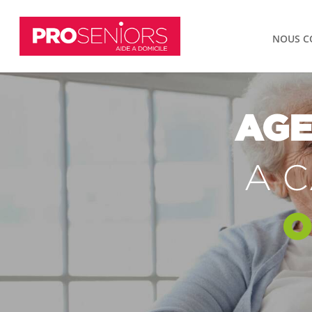
NOUS C
AGE
A C
O