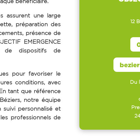
aque bénéficiaire.
s assurent une large
12 
ette, préparation des
cements, présence de
… OBJECTIF EMERGENCE
0
n de dispositifs de
bezie
ues pour favoriser le
Du 
eures conditions, avec
En tant que référence
-Béziers, notre équipe
Pre
suivi personnalisé et
24
t les professionnels de