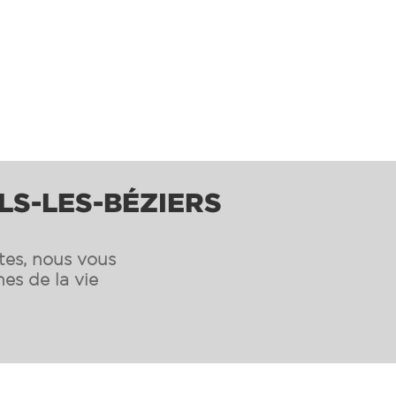
LS-LES-BÉZIERS
ntes, nous vous
es de la vie