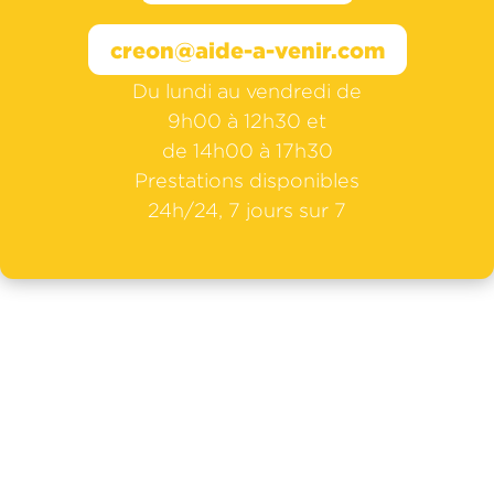
creon@aide-a-venir.com
Du lundi au vendredi de
9h00 à 12h30 et
de 14h00 à 17h30
Prestations disponibles
24h/24, 7 jours sur 7