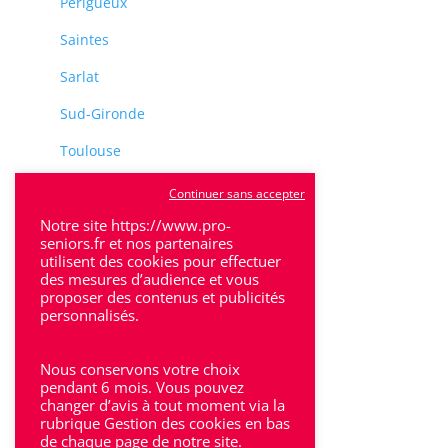
Perigueux
Saintes
Sarlat
Sud-Gironde
Toulouse
Tulle
Continuer sans accepter
Notre site https://www.pro-
Villeneuve-Sur-Lot
seniors.fr et nos partenaires
utilisent des cookies pour effectuer
des mesures d’audience et vous
proposer des contenus et publicités
personnalisés.
Rhône-Alpes
Nous conservons votre choix
pendant 6 mois. Vous pouvez
Bron
changer d’avis à tout moment via la
rubrique Gestion des cookies en bas
Lyon
de chaque page de notre site.