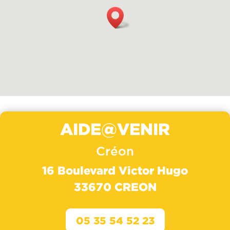
AIDE@VENIR
Créon
16 Boulevard Victor Hugo
33670 CREON
05 35 54 52 23