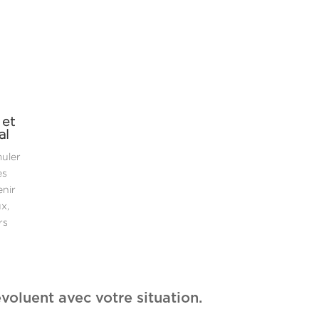
 et
al
muler
es
enir
x,
rs
voluent avec votre situation.