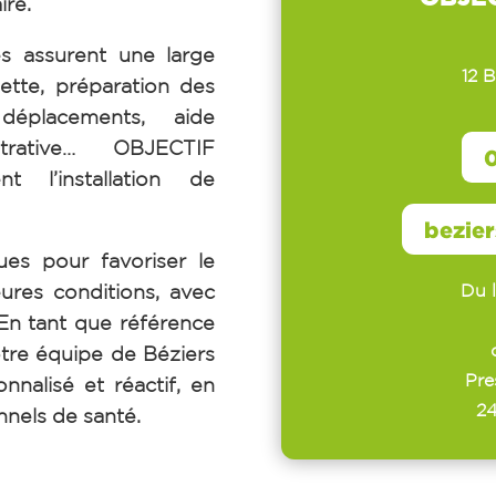
ire.
s assurent une large
12 
ette, préparation des
éplacements, aide
strative…
OBJECTIF
0
l’installation de
bezie
ues pour favoriser le
Du 
eures conditions, avec
En tant que référence
otre équipe de Béziers
Pre
nnalisé et réactif, en
24
onnels de santé.