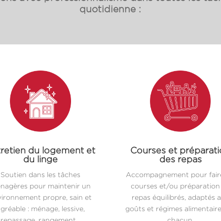
quotidienne :
retien du logement et
Courses et préparat
du linge
des repas
Soutien dans les tâches
Accompagnement pour faire
nagères pour maintenir un
courses et/ou préparation
ironnement propre, sain et
repas équilibrés, adaptés 
gréable : ménage, lessive,
goûts et régimes alimentair
repassage, rangement…
chacun.