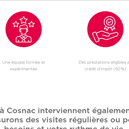
Une équipe formée et
Des prestations éligibles 
expérimentée
crédit d’impôt (50 %)
 à Cosnac interviennent égalem
surons des visites régulières ou p