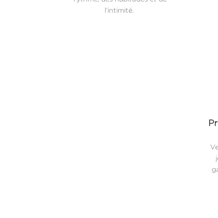
l’intimité.
Pr
Ve
ga