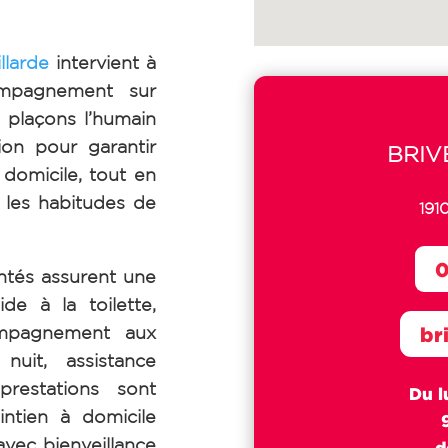
llarde
intervient à
ompagnement sur
 plaçons l’humain
on pour garantir
BRIV
 domicile, tout en
 les habitudes de
191
0
tés assurent une
de à la toilette,
ompagnement aux
br
uit, assistance
prestations sont
Du l
intien à domicile
avec bienveillance
d