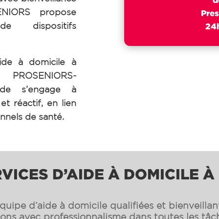
SENIORS propose
Pres
de dispositifs
24h
ide à domicile à
e PROSENIORS-
arde s’engage à
t réactif, en lien
onnels de santé.
VICES D’AIDE À DOMICILE 
uipe d’aide à domicile qualifiées et bienveilla
s avec professionnalisme dans toutes les tâch