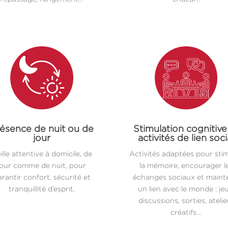
ésence de nuit ou de
Stimulation cognitive
jour
activités de lien soci
ille attentive à domicile, de
Activités adaptées pour sti
jour comme de nuit, pour
la mémoire, encourager l
rantir confort, sécurité et
échanges sociaux et maint
tranquillité d’esprit.
un lien avec le monde : jeu
discussions, sorties, atelie
créatifs…