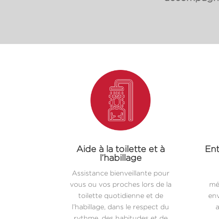
Aide à la toilette et à
Ent
l’habillage
Assistance bienveillante pour
vous ou vos proches lors de la
mé
toilette quotidienne et de
env
l’habillage, dans le respect du
a
rythme, des habitudes et de