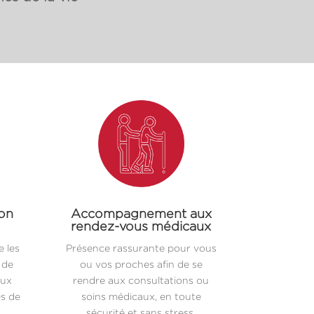
ion
Accompagnement aux
rendez-vous médicaux
 les
Présence rassurante pour vous
 de
ou vos proches afin de se
aux
rendre aux consultations ou
es de
soins médicaux, en toute
sécurité et sans stress.