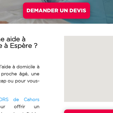
DEMANDER UN DEVIS
e aide à
e à Espère
?
’aide à domicile à
proche âgé, une
cap ou pour vous-
IORS de Cahors
our offrir un