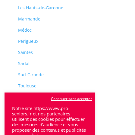
Les Hauts-de-Garonne
Marmande
Médoc
Perigueux
Saintes
Sarlat
Sud-Gironde
Toulouse
Tulle
Continuer sans accepter
Notre site https://www.pro-
Villeneuve-Sur-Lot
seniors.fr et nos partenaires
utilisent des cookies pour effectuer
des mesures d’audience et vous
proposer des contenus et publicités