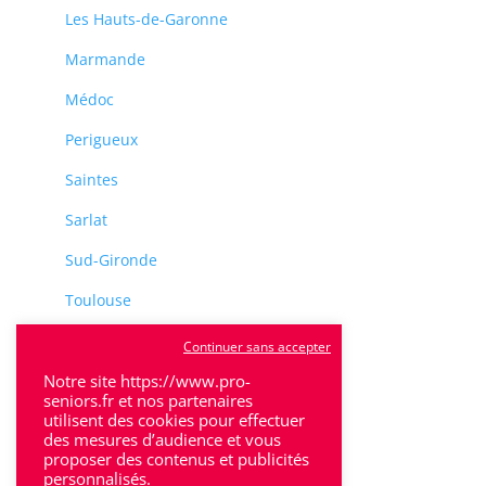
Les Hauts-de-Garonne
Marmande
Médoc
Perigueux
Saintes
Sarlat
Sud-Gironde
Toulouse
Tulle
Continuer sans accepter
Notre site https://www.pro-
Villeneuve-Sur-Lot
seniors.fr et nos partenaires
utilisent des cookies pour effectuer
des mesures d’audience et vous
proposer des contenus et publicités
personnalisés.