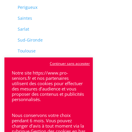
Perigueux
Saintes
Sarlat
Sud-Gironde
Toulouse
Tulle
Continuer sans accepter
Notre site https://www.pro-
Villeneuve-Sur-Lot
seniors.fr et nos partenaires
utilisent des cookies pour effectuer
des mesures d’audience et vous
proposer des contenus et publicités
personnalisés.
Rhône-Alpes
Nous conservons votre choix
pendant 6 mois. Vous pouvez
Bron
changer d’avis à tout moment via la
rubrique Gestion des cookies en bas
Lyon