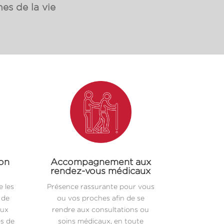
es de la vie
ion
Accompagnement aux
rendez-vous médicaux
 les
Présence rassurante pour vous
 de
ou vos proches afin de se
aux
rendre aux consultations ou
es de
soins médicaux, en toute