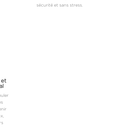
sécurité et sans stress.
 et
al
muler
es
enir
x,
rs