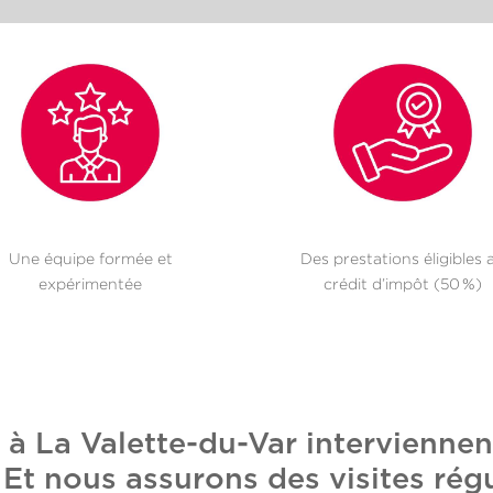
Une équipe formée et
Des prestations éligibles 
expérimentée
crédit d’impôt (50 %)
 à La Valette-du-Var intervienne
t nous assurons des visites régu