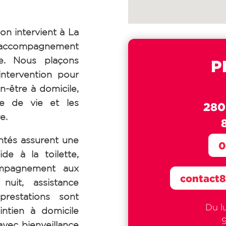
n intervient à La
n accompagnement
e. Nous plaçons
P
ntervention pour
en-être à domicile,
e de vie et les
280
e.
tés assurent une
0
de à la toilette,
ompagnement aux
contact
uit, assistance
prestations sont
Du l
intien à domicile
avec bienveillance