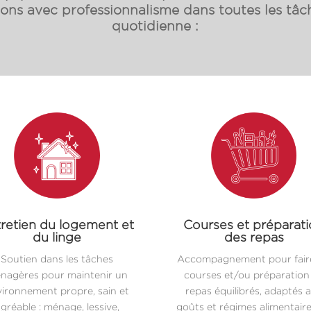
s avec professionnalisme dans toutes les tâch
quotidienne :
retien du logement et
Courses et préparat
du linge
des repas
Soutien dans les tâches
Accompagnement pour faire
nagères pour maintenir un
courses et/ou préparation
ironnement propre, sain et
repas équilibrés, adaptés 
gréable : ménage, lessive,
goûts et régimes alimentair