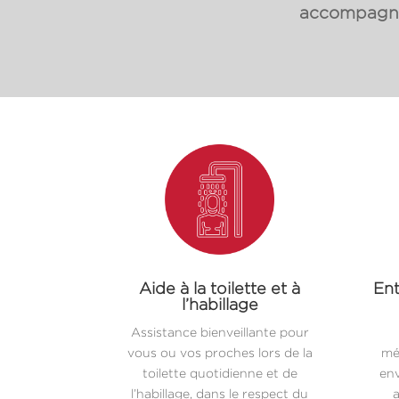
accompagnon
Aide à la toilette et à
Ent
l’habillage
Assistance bienveillante pour
vous ou vos proches lors de la
mé
toilette quotidienne et de
env
l’habillage, dans le respect du
a