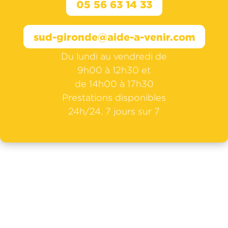
05 56 63 14 33
sud-gironde@aide-a-venir.com
Du lundi au vendredi de
9h00 à 12h30 et
de 14h00 à 17h30
Prestations disponibles
24h/24, 7 jours sur 7