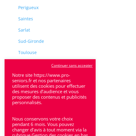
Perigueux
Saintes
Sarlat
Sud-Gironde
Toulouse
Tulle
Continuer sans accepter
Notre site https://www.pro-
Villeneuve-Sur-Lot
seniors.fr et nos partenaires
utilisent des cookies pour effectuer
des mesures d’audience et vous
proposer des contenus et publicités
personnalisés.
Rhône-Alpes
Nous conservons votre choix
pendant 6 mois. Vous pouvez
Bron
changer d’avis à tout moment via la
rubrique Gestion des cookies en bas
Lyon