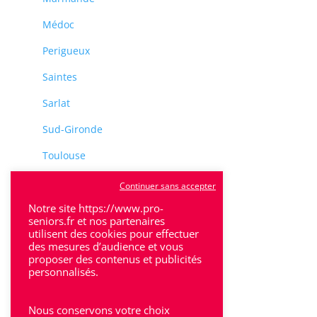
Médoc
Perigueux
Saintes
Sarlat
Sud-Gironde
Toulouse
Tulle
Continuer sans accepter
Villeneuve-Sur-Lot
Notre site https://www.pro-
seniors.fr et nos partenaires
utilisent des cookies pour effectuer
des mesures d’audience et vous
proposer des contenus et publicités
personnalisés.
Rhône-Alpes
Nous conservons votre choix