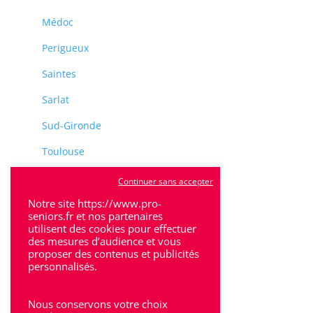
Médoc
Perigueux
Saintes
Sarlat
Sud-Gironde
Toulouse
Tulle
Continuer sans accepter
Notre site https://www.pro-
Villeneuve-Sur-Lot
seniors.fr et nos partenaires
utilisent des cookies pour effectuer
des mesures d’audience et vous
proposer des contenus et publicités
personnalisés.
Rhône-Alpes
Nous conservons votre choix