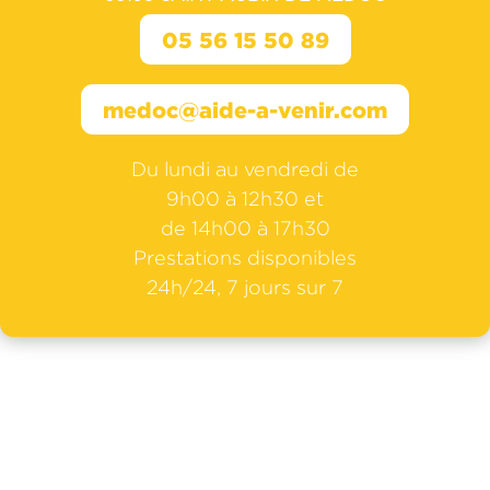
05 56 15 50 89
medoc@aide-a-venir.com
Du lundi au vendredi de
9h00 à 12h30 et
de 14h00 à 17h30
Prestations disponibles
24h/24, 7 jours sur 7