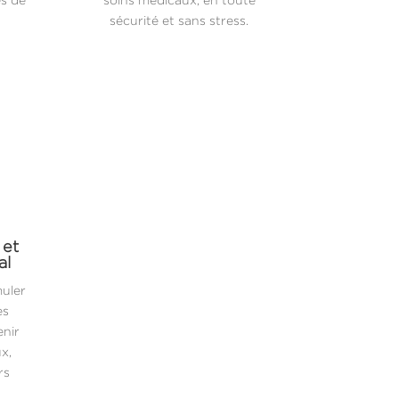
sécurité et sans stress.
 et
al
muler
es
enir
x,
rs