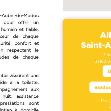
-Aubin-de-Médoc
 pour offrir un
umain et fiable.
AI
cœur de chaque
Saint-
urité, confort et
en respectant le
7 r
tudes de chaque
33160 
0
tés assurent une
de à la toilette,
medoc
ompagnement aux
uit, assistance
Du l
prestations sont
intien à domicile