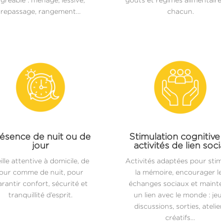
repassage, rangement…
chacun.
ésence de nuit ou de
Stimulation cognitive
jour
activités de lien soci
ille attentive à domicile, de
Activités adaptées pour sti
jour comme de nuit, pour
la mémoire, encourager l
rantir confort, sécurité et
échanges sociaux et maint
tranquillité d’esprit.
un lien avec le monde : jeu
discussions, sorties, atelie
créatifs…