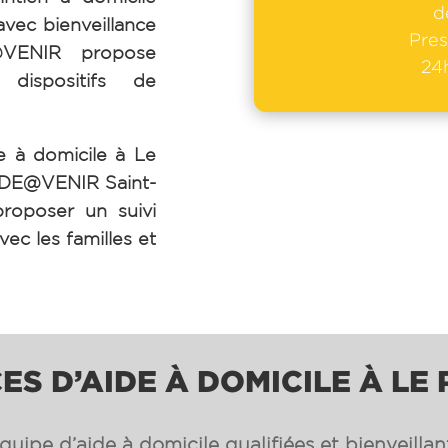
d
avec bienveillance
Pres
E@VENIR propose
24h
 dispositifs de
e à domicile à Le
IDE@VENIR Saint-
roposer un suivi
vec les familles et
ES D’AIDE À DOMICILE À LE
uipe d’aide à domicile qualifiées et bienveilla