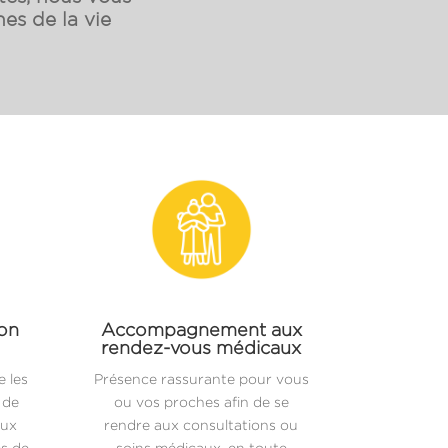
es de la vie
ion
Accompagnement aux
rendez-vous médicaux
 les
Présence rassurante pour vous
 de
ou vos proches afin de se
aux
rendre aux consultations ou
es de
soins médicaux, en toute