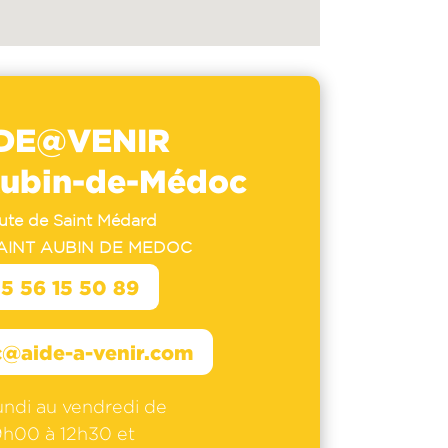
DE@VENIR
Aubin-de-Médoc
oute de Saint Médard
SAINT AUBIN DE MEDOC
5 56 15 50 89
@aide-a-venir.com
undi au vendredi de
9h00 à 12h30 et