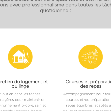
s avec professionnalisme dans toutes les tâch
quotidienne :
retien du logement et
Courses et préparat
du linge
des repas
Soutien dans les tâches
Accompagnement pour faire
nagères pour maintenir un
courses et/ou préparation
ironnement propre, sain et
repas équilibrés, adaptés 
gréable : ménage, lessive,
goûts et régimes alimentair