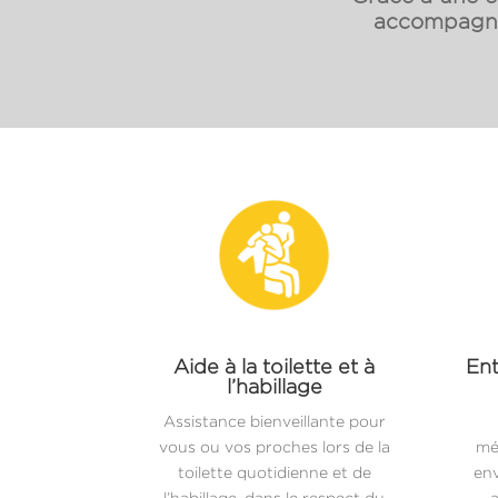
accompagnon
Aide à la toilette et à
Ent
l’habillage
Assistance bienveillante pour
vous ou vos proches lors de la
mé
toilette quotidienne et de
env
l’habillage, dans le respect du
a