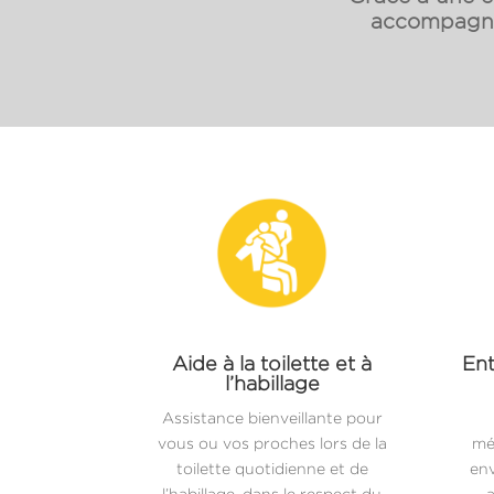
accompagnon
Aide à la toilette et à
Ent
l’habillage
Assistance bienveillante pour
vous ou vos proches lors de la
mé
toilette quotidienne et de
env
l’habillage, dans le respect du
a