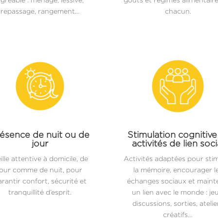
repassage, rangement…
chacun.
ésence de nuit ou de
Stimulation cognitive
jour
activités de lien soci
ille attentive à domicile, de
Activités adaptées pour sti
jour comme de nuit, pour
la mémoire, encourager l
rantir confort, sécurité et
échanges sociaux et maint
tranquillité d’esprit.
un lien avec le monde : jeu
discussions, sorties, atelie
créatifs…