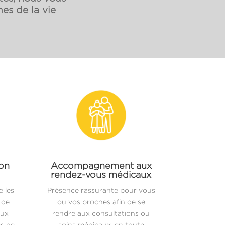
es de la vie
ion
Accompagnement aux
rendez-vous médicaux
 les
Présence rassurante pour vous
 de
ou vos proches afin de se
aux
rendre aux consultations ou
es de
soins médicaux, en toute