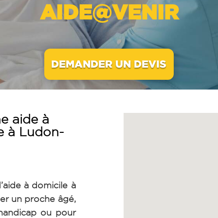
AIDE@VENIR
DEMANDER UN DEVIS
e aide à
e à Ludon-
’aide à domicile à
r un proche âgé,
 handicap ou pour