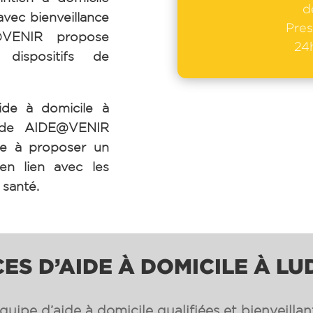
d
avec bienveillance
Pres
E@VENIR propose
24h
 dispositifs de
ide à domicile à
 de AIDE@VENIR
ge à proposer un
 en lien avec les
 santé.
CES D’AIDE À DOMICILE À L
uipe d’aide à domicile qualifiées et bienveilla