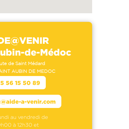
DE@VENIR
Aubin-de-Médoc
oute de Saint Médard
SAINT AUBIN DE MEDOC
5 56 15 50 89
@aide-a-venir.com
undi au vendredi de
9h00 à 12h30 et