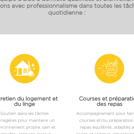
s avec professionnalisme dans toutes les tâch
quotidienne :
retien du logement et
Courses et préparat
du linge
des repas
Soutien dans les tâches
Accompagnement pour faire
nagères pour maintenir un
courses et/ou préparation
ironnement propre, sain et
repas équilibrés, adaptés 
gréable : ménage, lessive,
goûts et régimes alimentair