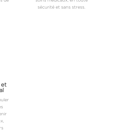
sécurité et sans stress.
 et
al
muler
es
enir
x,
rs