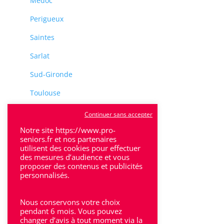
Médoc
Perigueux
Saintes
Sarlat
Sud-Gironde
Toulouse
Tulle
Continuer sans accepter
Villeneuve-Sur-Lot
Notre site https://www.pro-
seniors.fr et nos partenaires
utilisent des cookies pour effectuer
des mesures d’audience et vous
proposer des contenus et publicités
personnalisés.
Rhône-Alpes
Nous conservons votre choix
Bron
pendant 6 mois. Vous pouvez
changer d’avis à tout moment via la