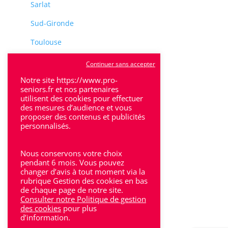
Sarlat
Sud-Gironde
Toulouse
Tulle
Continuer sans accepter
Notre site https://www.pro-
Villeneuve-Sur-Lot
seniors.fr et nos partenaires
utilisent des cookies pour effectuer
des mesures d’audience et vous
proposer des contenus et publicités
personnalisés.
Rhône-Alpes
Nous conservons votre choix
pendant 6 mois. Vous pouvez
Bron
changer d’avis à tout moment via la
rubrique Gestion des cookies en bas
Lyon
de chaque page de notre site.
Consulter notre Politique de gestion
Lyon 6
des cookies
pour plus
d’information.
Villeurbanne