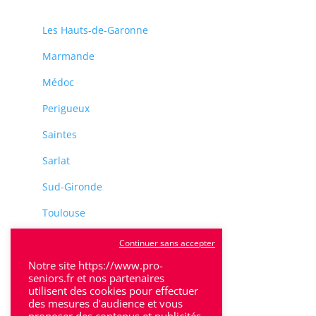
Les Hauts-de-Garonne
Marmande
Médoc
Perigueux
Saintes
Sarlat
Sud-Gironde
Toulouse
Tulle
Continuer sans accepter
Notre site https://www.pro-
Villeneuve-Sur-Lot
seniors.fr et nos partenaires
utilisent des cookies pour effectuer
des mesures d’audience et vous