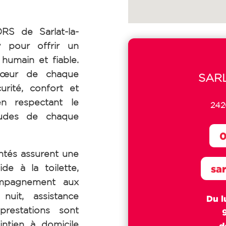
S de Sarlat-la-
 pour offrir un
umain et fiable.
cœur de chaque
SAR
urité, confort et
en respectant le
242
tudes de chaque
0
tés assurent une
de à la toilette,
sa
ompagnement aux
uit, assistance
Du l
prestations sont
intien à domicile
d