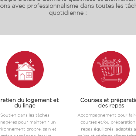
s avec professionnalisme dans toutes les tâch
quotidienne :
retien du logement et
Courses et préparat
du linge
des repas
Soutien dans les tâches
Accompagnement pour faire
nagères pour maintenir un
courses et/ou préparation
ironnement propre, sain et
repas équilibrés, adaptés 
gréable : ménage, lessive,
goûts et régimes alimentair