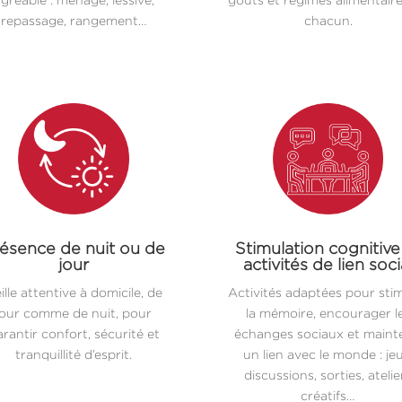
repassage, rangement…
chacun.
ésence de nuit ou de
Stimulation cognitive
jour
activités de lien soci
ille attentive à domicile, de
Activités adaptées pour sti
jour comme de nuit, pour
la mémoire, encourager l
rantir confort, sécurité et
échanges sociaux et maint
tranquillité d’esprit.
un lien avec le monde : jeu
discussions, sorties, atelie
créatifs…