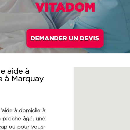
VITADOM
DEMANDER UN DEVIS
e aide à
ée à Marquay
’aide à domicile à
 proche âgé, une
cap ou pour vous-