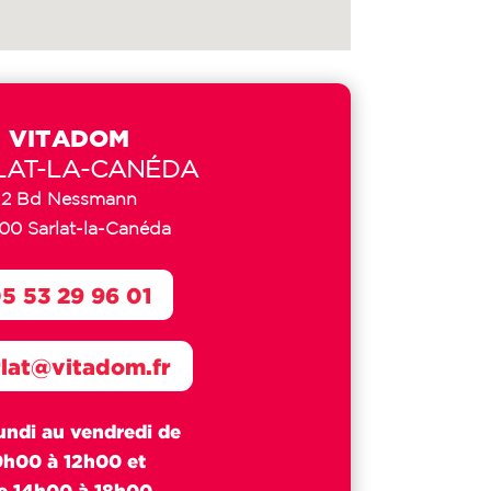
VITADOM
LAT-LA-CANÉDA
2 Bd Nessmann
00 Sarlat-la-Canéda
5 53 29 96 01
rlat@vitadom.fr
undi au vendredi de
9h00 à 12h00 et
e 14h00 à 18h00