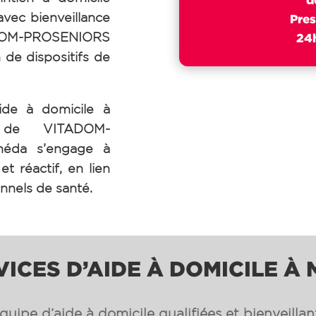
avec bienveillance
Pres
ADOM-PROSENIORS
24h
 de dispositifs de
ide à domicile à
 de VITADOM-
néda s’engage à
t réactif, en lien
onnels de santé.
VICES D’AIDE À DOMICILE À
uipe d’aide à domicile qualifiées et bienveilla