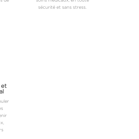
sécurité et sans stress.
 et
al
muler
es
enir
x,
rs