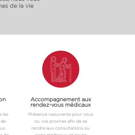
es de la vie
ion
Accompagnement aux
rendez-vous médicaux
 les
Présence rassurante pour vous
 de
ou vos proches afin de se
aux
rendre aux consultations ou
es de
soins médicaux, en toute