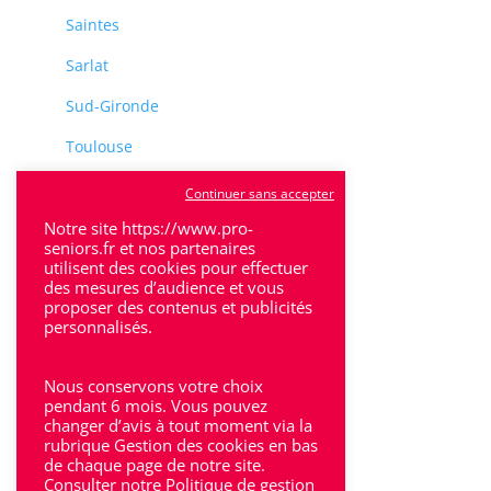
Saintes
Sarlat
Sud-Gironde
Toulouse
Tulle
Continuer sans accepter
Villeneuve-Sur-Lot
Notre site https://www.pro-
seniors.fr et nos partenaires
utilisent des cookies pour effectuer
des mesures d’audience et vous
proposer des contenus et publicités
personnalisés.
Rhône-Alpes
Nous conservons votre choix
Bron
pendant 6 mois. Vous pouvez
changer d’avis à tout moment via la
rubrique Gestion des cookies en bas
Lyon
de chaque page de notre site.
Consulter notre Politique de gestion
Lyon 6