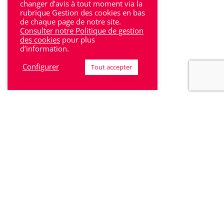
changer d’avis à tout moment via la
rubrique Gestion des cookies en bas
Lyon
de chaque page de notre site.
Consulter notre Politique de gestion
Lyon 6
des cookies
pour plus
d’information.
Villeurbanne
Configurer
Tout accepter
Calluire
Décines
Saint-Etienne
Villefranche-sur-Saône
Mentions Légales
Politique de protections des données
Politique des gestions des cookies