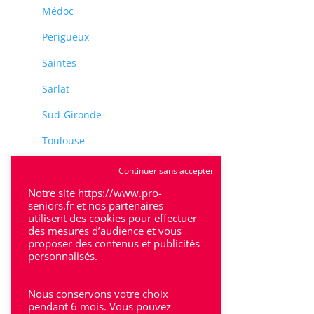
Médoc
Perigueux
Saintes
Sarlat
Sud-Gironde
Toulouse
Tulle
Continuer sans accepter
Notre site https://www.pro-
Villeneuve-Sur-Lot
seniors.fr et nos partenaires
utilisent des cookies pour effectuer
des mesures d’audience et vous
proposer des contenus et publicités
personnalisés.
Rhône-Alpes
Nous conservons votre choix
pendant 6 mois. Vous pouvez
Bron